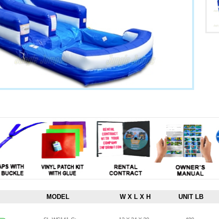
MODEL
W X L X H
UNIT LB