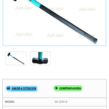
XA-1154-A: