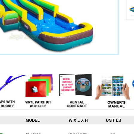
MODEL
W X L X H
UNIT LB