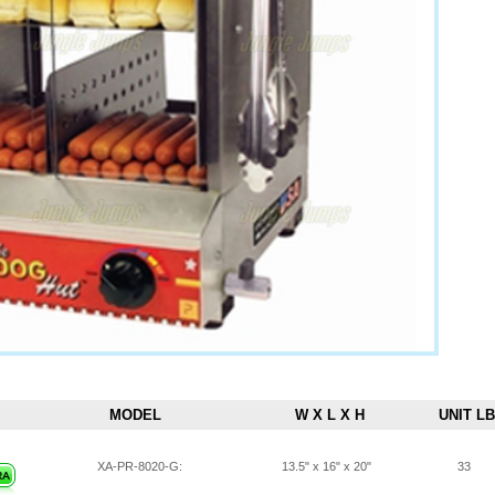
MODEL
W X L X H
UNIT LB
XA-PR-8020-G:
13.5" x 16" x 20"
33