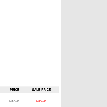
PRICE
SALE PRICE
$657.00
$590.00