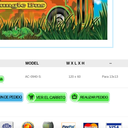
MODEL
W X L X H
--
AC-0940-S:
120 x 60
Para 13x13