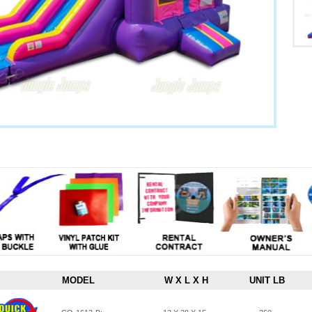
MODEL
W X L X H
UNIT LB