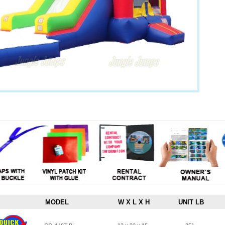
MODEL
W X L X H
UNIT LB